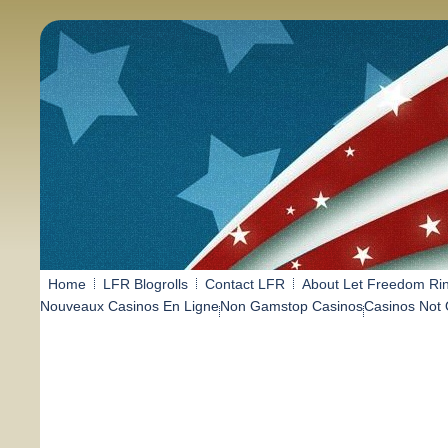
Home
LFR Blogrolls
Contact LFR
About Let Freedom Ri
Nouveaux Casinos En Ligne
Non Gamstop Casinos
Casinos Not