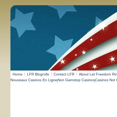
Home
LFR Blogrolls
Contact LFR
About Let Freedom Ri
Nouveaux Casinos En Ligne
Non Gamstop Casinos
Casinos Not