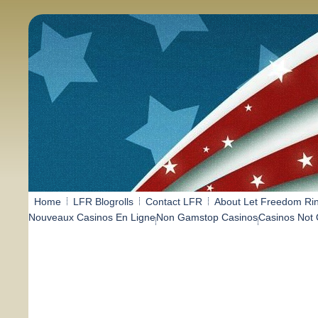
Home
LFR Blogrolls
Contact LFR
About Let Freedom Ri
Nouveaux Casinos En Ligne
Non Gamstop Casinos
Casinos Not