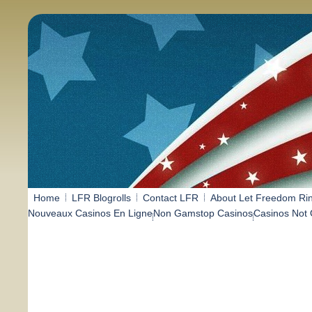
Home
LFR Blogrolls
Contact LFR
About Let Freedom Ri
Nouveaux Casinos En Ligne
Non Gamstop Casinos
Casinos Not