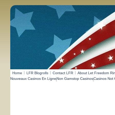
Home
LFR Blogrolls
Contact LFR
About Let Freedom Ri
Nouveaux Casinos En Ligne
Non Gamstop Casinos
Casinos Not