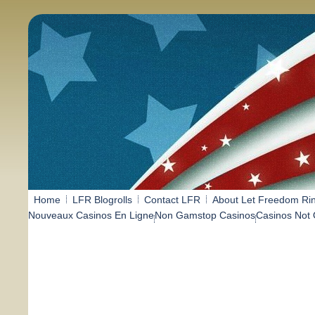
Home
LFR Blogrolls
Contact LFR
About Let Freedom Ri
Nouveaux Casinos En Ligne
Non Gamstop Casinos
Casinos Not