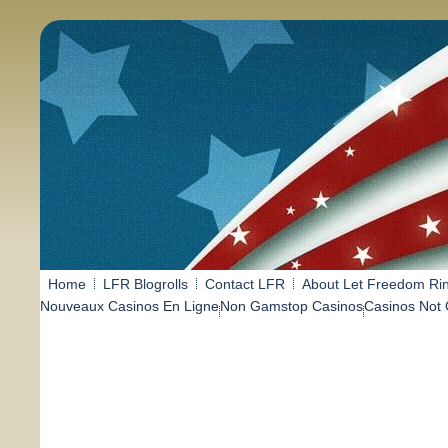
Home
LFR Blogrolls
Contact LFR
About Let Freedom Ri
Nouveaux Casinos En Ligne
Non Gamstop Casinos
Casinos Not