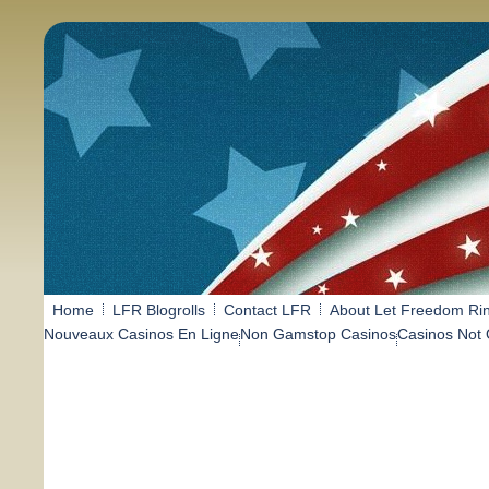
Home
LFR Blogrolls
Contact LFR
About Let Freedom Ri
Nouveaux Casinos En Ligne
Non Gamstop Casinos
Casinos Not